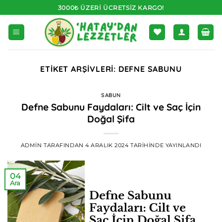
İçeriğe
3000₺ ÜZERI ÜCRETSIZ KARGO!
atla
ETIKET ARŞIVLERI:
DEFNE SABUNU
SABUN
Defne Sabunu Faydaları: Cilt ve Saç İçin
Doğal Şifa
ADMIN
TARAFINDAN
4 ARALIK 2024
TARIHINDE YAYINLANDI
04
Ara