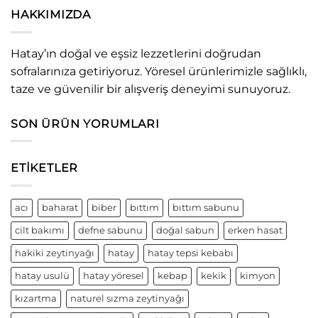
HAKKIMIZDA
Hatay’ın doğal ve eşsiz lezzetlerini doğrudan
sofralarınıza getiriyoruz. Yöresel ürünlerimizle sağlıklı,
taze ve güvenilir bir alışveriş deneyimi sunuyoruz.
SON ÜRÜN YORUMLARI
ETIKETLER
acı
baharat
biber
bıttım
bıttım sabunu
cilt bakımı
defne sabunu
doğal sabun
erken hasat
hakiki zeytinyağı
hatay
hatay tepsi kebabı
hatay usulü
hatay yöresel
kebap
kekik
kimyon
kızartma
naturel sızma zeytinyağı