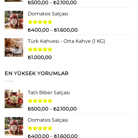
₺14.000,00
5 üzerinden
Fiyat
₺
500,00
–
₺
2.100,00
5.00
oy
aralığı:
aldı
Domates Salçası
₺500,00
-
₺2.100,00
5 üzerinden
Fiyat
₺
400,00
–
₺
1.600,00
5.00
oy
aralığı:
aldı
Türk Kahvesi - Orta Kahve (1 KG)
₺400,00
-
₺1.600,00
5 üzerinden
₺
1.000,00
5.00
oy
aldı
EN YÜKSEK YORUMLAR
Tatlı Biber Salçası
5 üzerinden
Fiyat
₺
500,00
–
₺
2.100,00
5.00
oy
aralığı:
aldı
Domates Salçası
₺500,00
-
₺2.100,00
5 üzerinden
Fiyat
₺
400,00
–
₺
1.600,00