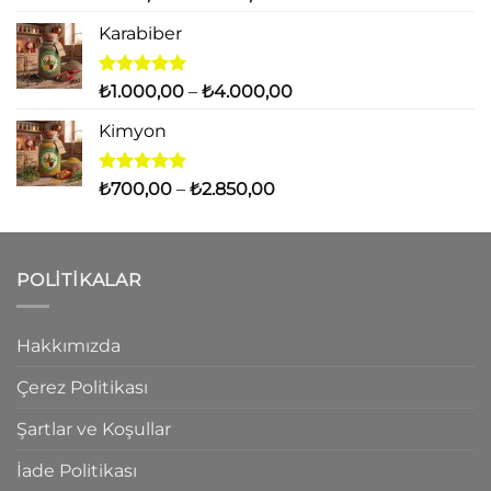
5.00
oy
aralığı:
aldı
Karabiber
₺400,00
-
₺1.600,00
5 üzerinden
Fiyat
₺
1.000,00
–
₺
4.000,00
5.00
oy
aralığı:
aldı
Kimyon
₺1.000,00
-
₺4.000,00
5 üzerinden
Fiyat
₺
700,00
–
₺
2.850,00
5.00
oy
aralığı:
aldı
₺700,00
-
POLITIKALAR
₺2.850,00
Hakkımızda
Çerez Politikası
Şartlar ve Koşullar
İade Politikası