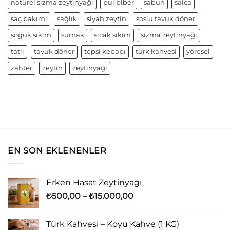
natürel sızma zeytinyağı
pul biber
sabun
salça
saç bakımı
sağlık
siyah zeytin
soslu tavuk döner
soğuk sıkım
sumak
sıcak sıkım
sızma zeytinyağı
tatlı
tavuk döner
tepsi kebabı
türk kahvesi
yöresel
zahter
zeytin
zeytinyağı
EN SON EKLENENLER
Erken Hasat Zeytinyağı
Fiyat
₺
500,00
–
₺
15.000,00
aralığı:
₺500,00
Türk Kahvesi – Koyu Kahve (1 KG)
-