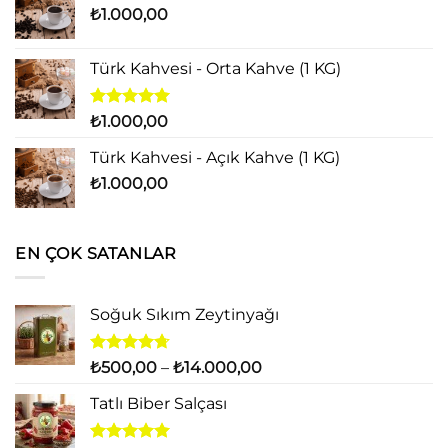
₺
1.000,00
₺15.000,00
Türk Kahvesi - Orta Kahve (1 KG)
5 üzerinden
₺
1.000,00
5.00
oy
aldı
Türk Kahvesi - Açık Kahve (1 KG)
₺
1.000,00
EN ÇOK SATANLAR
Soğuk Sıkım Zeytinyağı
5
Fiyat
₺
500,00
–
₺
14.000,00
üzerinden
aralığı:
4.71
oy
Tatlı Biber Salçası
₺500,00
aldı
-