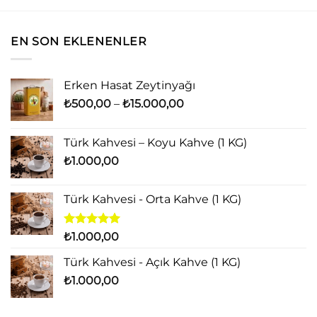
EN SON EKLENENLER
Erken Hasat Zeytinyağı
Fiyat
₺
500,00
–
₺
15.000,00
aralığı:
₺500,00
Türk Kahvesi – Koyu Kahve (1 KG)
-
₺
1.000,00
₺15.000,00
Türk Kahvesi - Orta Kahve (1 KG)
5 üzerinden
₺
1.000,00
5.00
oy
aldı
Türk Kahvesi - Açık Kahve (1 KG)
₺
1.000,00