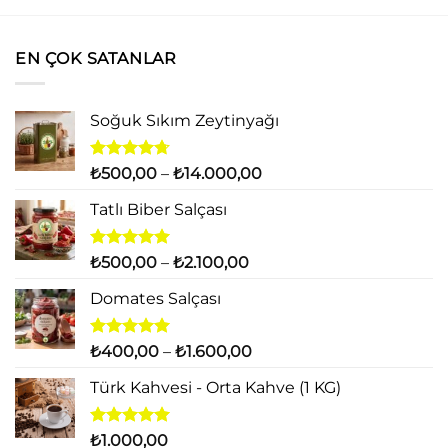
EN ÇOK SATANLAR
Soğuk Sıkım Zeytinyağı
5
Fiyat
₺
500,00
–
₺
14.000,00
üzerinden
aralığı:
4.71
oy
Tatlı Biber Salçası
₺500,00
aldı
-
₺14.000,00
5 üzerinden
Fiyat
₺
500,00
–
₺
2.100,00
5.00
oy
aralığı:
aldı
Domates Salçası
₺500,00
-
₺2.100,00
5 üzerinden
Fiyat
₺
400,00
–
₺
1.600,00
5.00
oy
aralığı:
aldı
Türk Kahvesi - Orta Kahve (1 KG)
₺400,00
-
₺1.600,00
5 üzerinden
₺
1.000,00