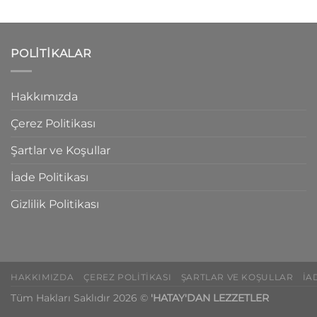
POLITIKALAR
Hakkımızda
Çerez Politikası
Şartlar ve Koşullar
İade Politikası
Gizlilik Politikası
HAKKIMIZDA
ÇEREZ POLITIKASI
ŞARTLAR VE KOŞULLAR
İA
Tüm Hakları Saklıdır 2026 ©
'HATAY'DAN LEZZETLER