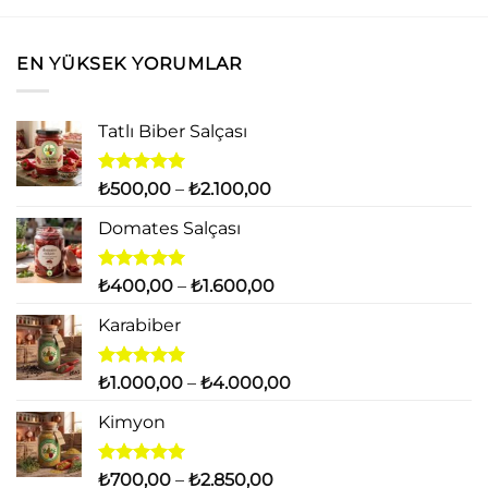
EN YÜKSEK YORUMLAR
Tatlı Biber Salçası
5 üzerinden
Fiyat
₺
500,00
–
₺
2.100,00
5.00
oy
aralığı:
aldı
Domates Salçası
₺500,00
-
₺2.100,00
5 üzerinden
Fiyat
₺
400,00
–
₺
1.600,00
5.00
oy
aralığı:
aldı
Karabiber
₺400,00
-
₺1.600,00
5 üzerinden
Fiyat
₺
1.000,00
–
₺
4.000,00
5.00
oy
aralığı:
aldı
Kimyon
₺1.000,00
-
₺4.000,00
5 üzerinden
Fiyat
₺
700,00
–
₺
2.850,00