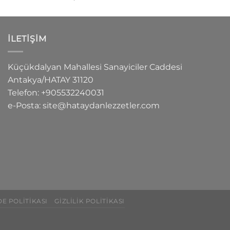
5.00
oy
aldı
İLETIŞIM
Küçükdalyan Mahallesi Sanayiciler Caddesi
Antakya/HATAY
31120
Telefon:
+905532240031
e-Posta:
site@hataydanlezzetler.com
DE POLITIKASI
GIZLILIK POLITIKASI