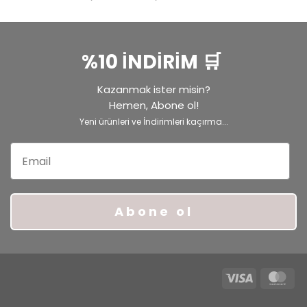
5.00
oy
aralığı:
aldı
₺700,00
-
₺2.850,00
%10 İNDİRİM 🛒
Kazanmak ister misin?
Hemen, Abone ol!
Yeni ürünleri ve İndirimleri kaçırma...
Email
Abone ol