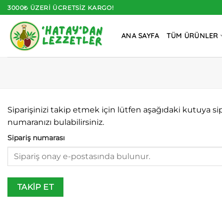
İçeriğe
3000₺ ÜZERI ÜCRETSIZ KARGO!
atla
ANA SAYFA
TÜM ÜRÜNLER
Siparişinizi takip etmek için lütfen aşağıdaki kutuya si
numaranızı bulabilirsiniz.
Sipariş numarası
TAKIP ET