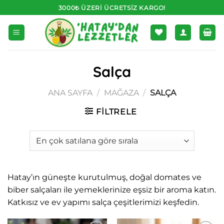
İçeriğe
3000₺ ÜZERI ÜCRETSIZ KARGO!
atla
Salça
ANA SAYFA
/
MAĞAZA
/
SALÇA
FILTRELE
Hatay’ın güneşte kurutulmuş, doğal domates ve
biber salçaları ile yemeklerinize eşsiz bir aroma katın.
Katkısız ve ev yapımı salça çeşitlerimizi keşfedin.