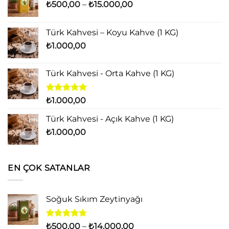
Fiyat
₺
500,00
–
₺
15.000,00
aralığı:
₺500,00
Türk Kahvesi – Koyu Kahve (1 KG)
-
₺
1.000,00
₺15.000,00
Türk Kahvesi - Orta Kahve (1 KG)
5 üzerinden
₺
1.000,00
5.00
oy
aldı
Türk Kahvesi - Açık Kahve (1 KG)
₺
1.000,00
EN ÇOK SATANLAR
Soğuk Sıkım Zeytinyağı
5
Fiyat
₺
500,00
–
₺
14.000,00