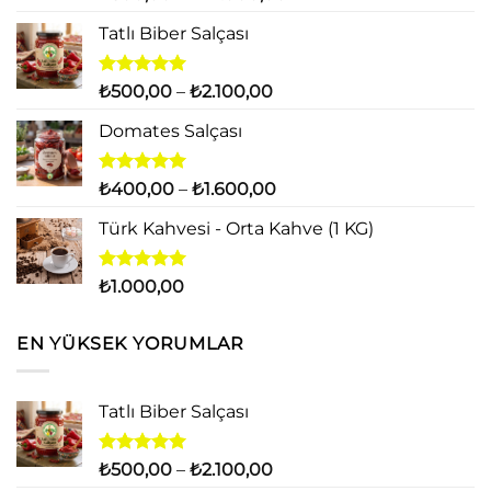
üzerinden
aralığı:
4.71
oy
Tatlı Biber Salçası
₺500,00
aldı
-
₺14.000,00
5 üzerinden
Fiyat
₺
500,00
–
₺
2.100,00
5.00
oy
aralığı:
aldı
Domates Salçası
₺500,00
-
₺2.100,00
5 üzerinden
Fiyat
₺
400,00
–
₺
1.600,00
5.00
oy
aralığı:
aldı
Türk Kahvesi - Orta Kahve (1 KG)
₺400,00
-
₺1.600,00
5 üzerinden
₺
1.000,00
5.00
oy
aldı
EN YÜKSEK YORUMLAR
Tatlı Biber Salçası
5 üzerinden
Fiyat
₺
500,00
–
₺
2.100,00
5.00
oy