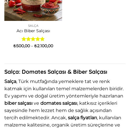
SALÇA
Acı Biber Salçası
Fiyat
₺
500,00
5
–
₺
2.100,00
aralığı:
üzerinden
₺500,00
4.78
oy
-
aldı
₺2.100,00
Salça: Domates Salçası & Biber Salçası
Salça
, Türk mutfağında yemeklere tat ve renk
katmak için kullanılan temel malzemelerden biridir.
Ev yapımı ve doğal üretim yöntemleriyle hazırlanan
biber salçası
ve
domates salçası
, katkısız içerikleri
sayesinde hem lezzet hem de sağlık açısından
tercih edilmektedir. Ancak,
salça fiyatları
, kullanılan
malzeme kalitesine, organik üretim süreçlerine ve