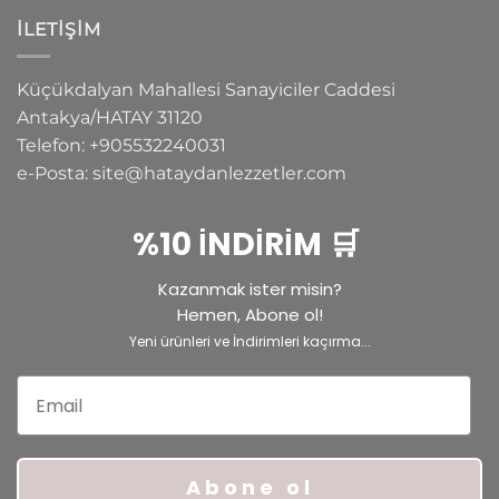
İLETIŞIM
Küçükdalyan Mahallesi Sanayiciler Caddesi
Antakya/HATAY
31120
Telefon:
+905532240031
e-Posta:
site@hataydanlezzetler.com
%10 İNDİRİM 🛒
Kazanmak ister misin?
Hemen, Abone ol!
Yeni ürünleri ve İndirimleri kaçırma...
Email
Abone ol