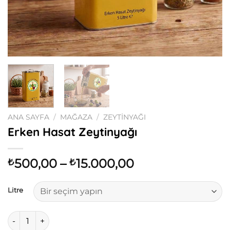
ANA SAYFA
/
MAĞAZA
/
ZEYTINYAĞI
Erken Hasat Zeytinyağı
Fiyat
500,00
–
15.000,00
₺
₺
aralığı:
₺500,00
Litre
-
₺15.000,00
Erken Hasat Zeytinyağı adet