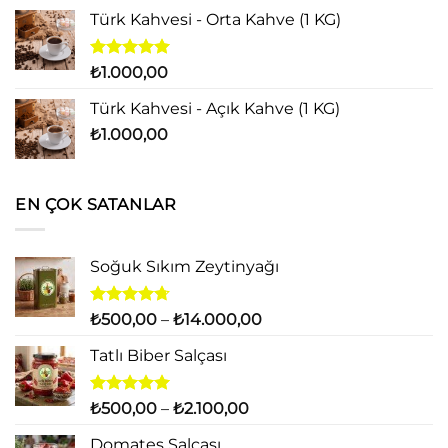
Türk Kahvesi - Orta Kahve (1 KG)
5 üzerinden
₺
1.000,00
5.00
oy
aldı
Türk Kahvesi - Açık Kahve (1 KG)
₺
1.000,00
EN ÇOK SATANLAR
Soğuk Sıkım Zeytinyağı
5
Fiyat
₺
500,00
–
₺
14.000,00
üzerinden
aralığı:
4.71
oy
Tatlı Biber Salçası
₺500,00
aldı
-
₺14.000,00
5 üzerinden
Fiyat
₺
500,00
–
₺
2.100,00
5.00
oy
aralığı:
aldı
Domates Salçası