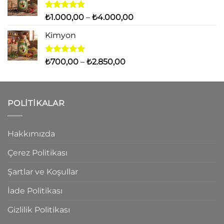
-
₺1.600,00
5 üzerinden
Fiyat
₺
1.000,00
–
₺
4.000,00
5.00
oy
aralığı:
aldı
Kimyon
₺1.000,00
-
₺4.000,00
5 üzerinden
Fiyat
₺
700,00
–
₺
2.850,00
5.00
oy
aralığı:
aldı
₺700,00
-
POLITIKALAR
₺2.850,00
Hakkımızda
Çerez Politikası
Şartlar ve Koşullar
İade Politikası
Gizlilik Politikası