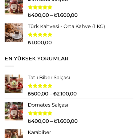
₺500,00
-
₺2.100,00
5 üzerinden
Fiyat
₺
400,00
–
₺
1.600,00
5.00
oy
aralığı:
aldı
Türk Kahvesi - Orta Kahve (1 KG)
₺400,00
-
₺1.600,00
5 üzerinden
₺
1.000,00
5.00
oy
aldı
EN YÜKSEK YORUMLAR
Tatlı Biber Salçası
5 üzerinden
Fiyat
₺
500,00
–
₺
2.100,00
5.00
oy
aralığı:
aldı
Domates Salçası
₺500,00
-
₺2.100,00
5 üzerinden
Fiyat
₺
400,00
–
₺
1.600,00
5.00
oy
aralığı:
aldı
Karabiber
₺400,00