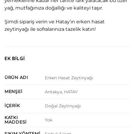
yemeklerine kadar her tarifte fark yaratacak bu özel
yağ, mutfağınıza doğallığı ve kaliteyi taşır.
Şimdi sipariş verin ve Hatay’ın erken hasat
zeytinyağı ile sofralarınıza tazelik katın!
EK BILGI
ÜRÜN ADI
Erken Hasat Zeytinyağı
MENŞEI
Antakya, HATAY
İÇERIK
Doğal Zeytinyağı
KATKI
Yok
MADDESI
SIKIM YÖNTEMI