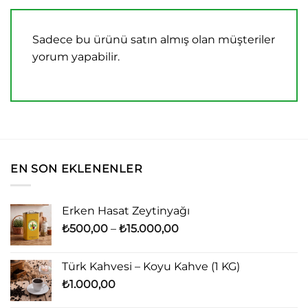
Sadece bu ürünü satın almış olan müşteriler
yorum yapabilir.
EN SON EKLENENLER
Erken Hasat Zeytinyağı
Fiyat
₺
500,00
–
₺
15.000,00
aralığı:
₺500,00
Türk Kahvesi – Koyu Kahve (1 KG)
-
₺
1.000,00
₺15.000,00