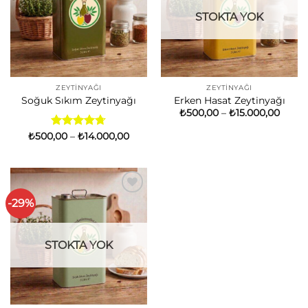
STOKTA YOK
ZEYTINYAĞI
ZEYTINYAĞI
Soğuk Sıkım Zeytinyağı
Erken Hasat Zeytinyağı
Fiyat
₺
500,00
–
₺
15.000,00
aralığı
₺500,
Fiyat
₺
500,00
5
–
₺
14.000,00
-
aralığı:
üzerinden
₺15.0
₺500,00
4.71
oy
-
aldı
₺14.000,00
-29%
İstek
Listesine
Ekle
STOKTA YOK