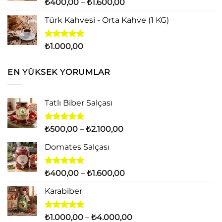
5 üzerinden
Fiyat
₺
400,00
–
₺
1.600,00
5.00
oy
aralığı:
aldı
Türk Kahvesi - Orta Kahve (1 KG)
₺400,00
-
₺1.600,00
5 üzerinden
₺
1.000,00
5.00
oy
aldı
EN YÜKSEK YORUMLAR
Tatlı Biber Salçası
5 üzerinden
Fiyat
₺
500,00
–
₺
2.100,00
5.00
oy
aralığı:
aldı
Domates Salçası
₺500,00
-
₺2.100,00
5 üzerinden
Fiyat
₺
400,00
–
₺
1.600,00
5.00
oy
aralığı:
aldı
Karabiber
₺400,00
-
₺1.600,00
5 üzerinden
Fiyat
₺
1.000,00
–
₺
4.000,00