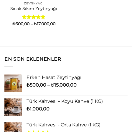
ZEYTINYAĞI
Sıcak Sıkım Zeytinyağı
Fiyat
₺
600,00
5 üzerinden
–
₺
17.000,00
aralığı:
5.00
oy
₺600,00
aldı
-
₺17.000,00
EN SON EKLENENLER
Erken Hasat Zeytinyağı
Fiyat
₺
500,00
–
₺
15.000,00
aralığı:
₺500,00
Türk Kahvesi – Koyu Kahve (1 KG)
-
₺
1.000,00
₺15.000,00
Türk Kahvesi - Orta Kahve (1 KG)