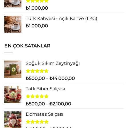
5 üzerinden
₺
1.000,00
5.00
oy
aldı
Türk Kahvesi - Açık Kahve (1 KG)
₺
1.000,00
EN ÇOK SATANLAR
Soğuk Sıkım Zeytinyağı
5
Fiyat
₺
500,00
–
₺
14.000,00
üzerinden
aralığı:
4.71
oy
Tatlı Biber Salçası
₺500,00
aldı
-
₺14.000,00
5 üzerinden
Fiyat
₺
500,00
–
₺
2.100,00
5.00
oy
aralığı:
aldı
Domates Salçası
₺500,00
-
₺2.100,00