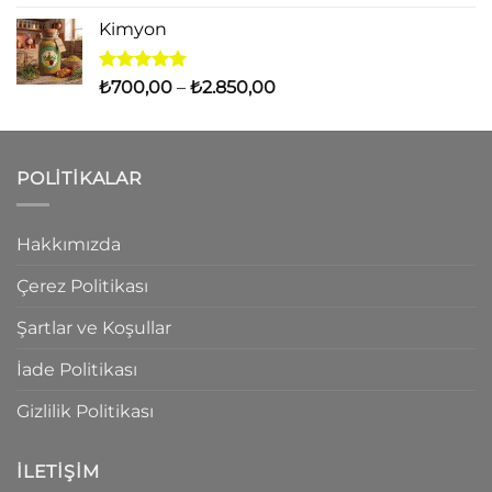
5.00
oy
aralığı:
aldı
Kimyon
₺1.000,00
-
₺4.000,00
5 üzerinden
Fiyat
₺
700,00
–
₺
2.850,00
5.00
oy
aralığı:
aldı
₺700,00
-
POLITIKALAR
₺2.850,00
Hakkımızda
Çerez Politikası
Şartlar ve Koşullar
İade Politikası
Gizlilik Politikası
İLETIŞIM