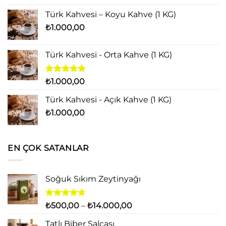
₺500,00
Türk Kahvesi – Koyu Kahve (1 KG)
-
₺
1.000,00
₺15.000,00
Türk Kahvesi - Orta Kahve (1 KG)
5 üzerinden
₺
1.000,00
5.00
oy
aldı
Türk Kahvesi - Açık Kahve (1 KG)
₺
1.000,00
EN ÇOK SATANLAR
Soğuk Sıkım Zeytinyağı
5
Fiyat
₺
500,00
–
₺
14.000,00
üzerinden
aralığı:
4.71
oy
Tatlı Biber Salçası