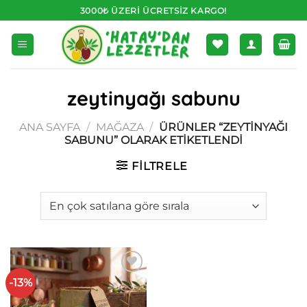
İçeriğe
3000₺ ÜZERI ÜCRETSIZ KARGO!
atla
zeytinyağı sabunu
ANA SAYFA
/
MAĞAZA
/
ÜRÜNLER “ZEYTINYAĞI
SABUNU” OLARAK ETIKETLENDI
FILTRELE
-13%
İstek
Listesine
Ekle