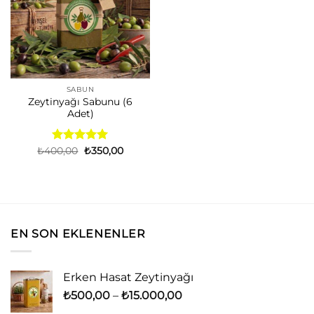
SABUN
Zeytinyağı Sabunu (6
Adet)
Orijinal
Şu
₺
400,00
5 üzerinden
₺
350,00
fiyat:
andaki
5.00
oy
₺400,00.
fiyat:
aldı
₺350,00.
EN SON EKLENENLER
Erken Hasat Zeytinyağı
Fiyat
₺
500,00
–
₺
15.000,00
aralığı: