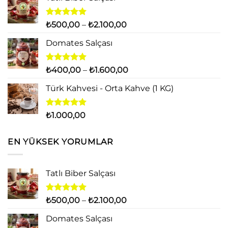
₺500,00
aldı
-
₺14.000,00
5 üzerinden
Fiyat
₺
500,00
–
₺
2.100,00
5.00
oy
aralığı:
aldı
Domates Salçası
₺500,00
-
₺2.100,00
5 üzerinden
Fiyat
₺
400,00
–
₺
1.600,00
5.00
oy
aralığı:
aldı
Türk Kahvesi - Orta Kahve (1 KG)
₺400,00
-
₺1.600,00
5 üzerinden
₺
1.000,00
5.00
oy
aldı
EN YÜKSEK YORUMLAR
Tatlı Biber Salçası
5 üzerinden
Fiyat
₺
500,00
–
₺
2.100,00
5.00
oy
aralığı:
aldı
Domates Salçası
₺500,00